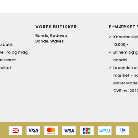
VORES BUTIKKER
E-MÆRKET
Bonde, Rødovre
Køberbeskyt
Bonde, Waves
ke butik
10.000,-
me i ro og mag
En nem og 
elsesret
handel
alitet
Løbende kon
mærket - nat
Møller Mode
CVR-nr. 202