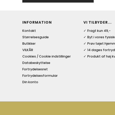
INFORMATION
VI TILBYDER...
Kontakt
Fragt kun 49,-
Størrelsesguide
Byt i vores fysis
Butikker
Prøv tøjet hjem
VILKÅR
14 dages fortryd
Cookies / Cookie indstillinger
Produkt af høj kv
Databeskyttelse
Fortrydelsesret
Fortrydelsesformular
Din konto