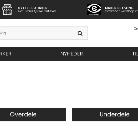
BYTTE I BUTIKKER
SIKKER BETALING
Byt i vores fysiske butikker
Godkendt webshop a
Om
RKER
NYHEDER
TI
Overdele
Underdele