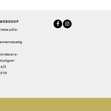
 WEBSHOP
telse på kr.
gennemskuelig
trolleret e-
urligvis!
 A/S
23731