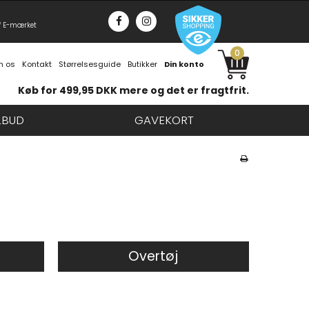
f E-mærket
0
 os
Kontakt
Størrelsesguide
Butikker
Din konto
Køb for 499,95 DKK mere og det er fragtfrit.
LBUD
GAVEKORT
Overtøj