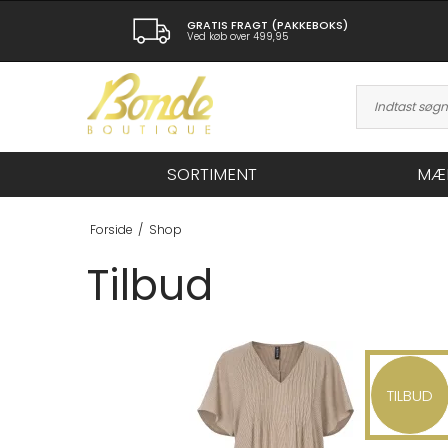
GRATIS FRAGT (PAKKEBOKS)
Ved køb over 499,95
SORTIMENT
MÆ
Forside
/
Shop
Tilbud
TILBUD