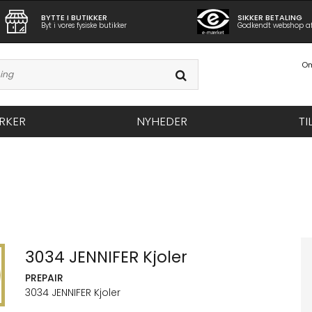
BYTTE I BUTIKKER
SIKKER BETALING
Byt i vores fysiske butikker
Godkendt webshop a
Om
RKER
NYHEDER
TI
3034 JENNIFER Kjoler
PREPAIR
3034 JENNIFER Kjoler