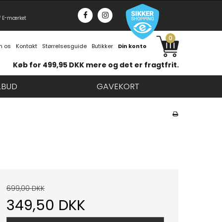
f E-mærket
0
 os
Kontakt
Størrelsesguide
Butikker
Din konto
Køb for 499,95 DKK mere og det er fragtfrit.
LBUD
GAVEKORT
699,00 DKK
349,50 DKK