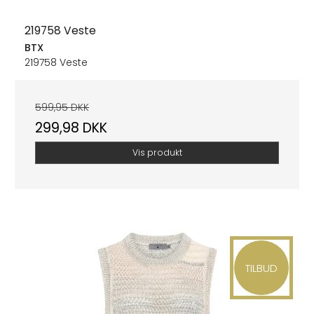
219758 Veste
BTX
219758 Veste
599,95 DKK
299,98 DKK
Vis produkt
TILBUD