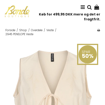
Køb for 499,95 DKK mere og det er
fragtfrit.
Forside
/
Shop
/
Overdele
/
Veste
/
2945 PENELOPE Veste
SPAR
50%