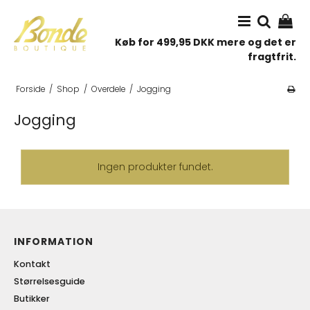
Køb for 499,95 DKK mere og det er
fragtfrit.
Forside
/
Shop
/
Overdele
/
Jogging
Jogging
Ingen produkter fundet.
INFORMATION
Kontakt
Størrelsesguide
Butikker