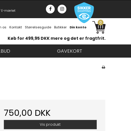
f E-mærket
0
 os
Kontakt
Størrelsesguide
Butikker
Din konto
Køb for 499,95 DKK mere og det er fragtfrit.
LBUD
GAVEKORT
750,00 DKK
Vis produkt