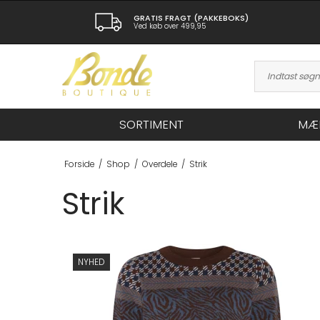
GRATIS FRAGT (PAKKEBOKS)
Ved køb over 499,95
SORTIMENT
MÆ
Forside
/
Shop
/
Overdele
/
Strik
Strik
NYHED