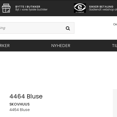
BYTTE I BUTIKKER
SIKKER BETALING
Byt i vores fysiske butikker
Godkendt webshop a
Om
RKER
NYHEDER
TI
4464 Bluse
SKOVHUUS
4464 Bluse