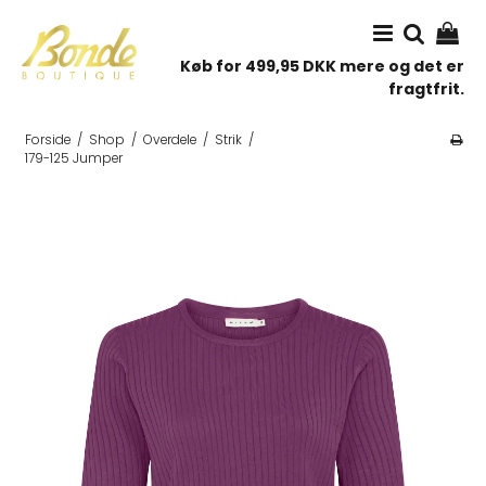
Køb for 499,95 DKK mere og det er
fragtfrit.
Forside
/
Shop
/
Overdele
/
Strik
/
179-125 Jumper