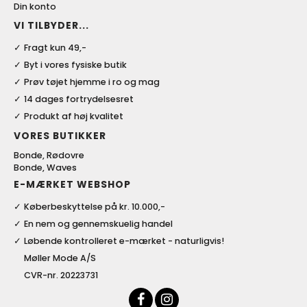
Din konto
VI TILBYDER...
Fragt kun 49,-
Byt i vores fysiske butik
Prøv tøjet hjemme i ro og mag
14 dages fortrydelsesret
Produkt af høj kvalitet
VORES BUTIKKER
Bonde, Rødovre
Bonde, Waves
E-MÆRKET WEBSHOP
Køberbeskyttelse på kr. 10.000,-
En nem og gennemskuelig handel
Løbende kontrolleret e-mærket - naturligvis!
Møller Mode A/S
CVR-nr. 20223731