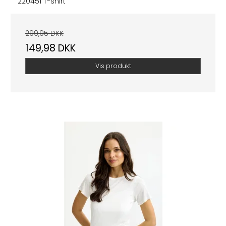
220451 T-shirt
299,95 DKK
149,98 DKK
Vis produkt