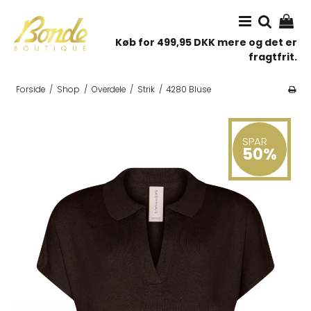
Køb for 499,95 DKK mere og det er
fragtfrit.
Forside
/
Shop
/
Overdele
/
Strik
/
4280 Bluse
SPAR
50%