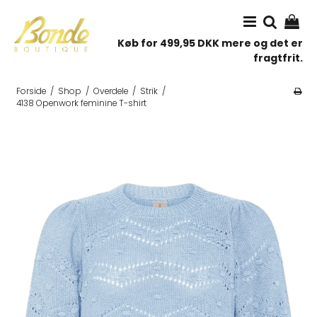
Køb for 499,95 DKK mere og det er
fragtfrit.
Forside
/
Shop
/
Overdele
/
Strik
/
4138 Openwork feminine T-shirt