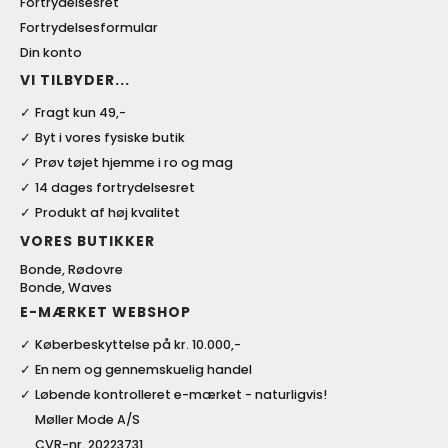
Fortrydelsesret
Fortrydelsesformular
Din konto
VI TILBYDER...
Fragt kun 49,-
Byt i vores fysiske butik
Prøv tøjet hjemme i ro og mag
14 dages fortrydelsesret
Produkt af høj kvalitet
VORES BUTIKKER
Bonde, Rødovre
Bonde, Waves
E-MÆRKET WEBSHOP
Køberbeskyttelse på kr. 10.000,-
En nem og gennemskuelig handel
Løbende kontrolleret e-mærket - naturligvis!
Møller Mode A/S
CVR-nr. 20223731