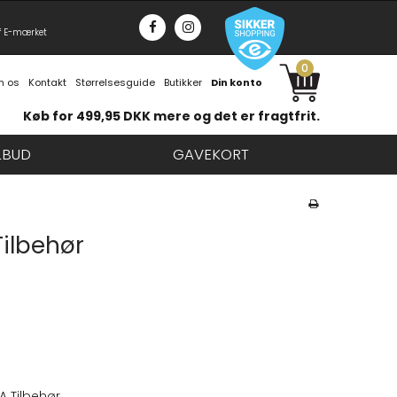
f E-mærket
0
 os
Kontakt
Størrelsesguide
Butikker
Din konto
Køb for 499,95 DKK mere og det er fragtfrit.
LBUD
GAVEKORT
ilbehør
A Tilbehør