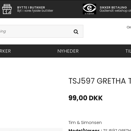
BYTTE I BUTIKKER
SIKKER BETALING
Byt i vores fysiske butikker
Godkendt webshop a
Om
RKER
NYHEDER
TI
TSJ597 GRETHA T
99,00 DKK
Tim & Simonsen
Model/Varenr.:
TSJ597 GRETH