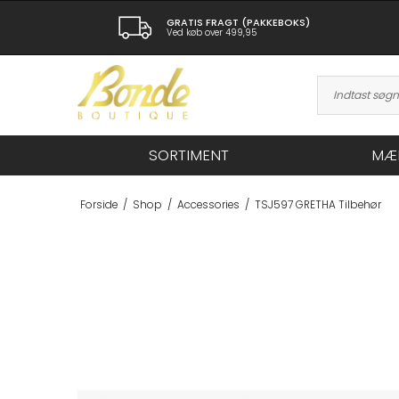
GRATIS FRAGT (PAKKEBOKS)
Ved køb over 499,95
SORTIMENT
MÆ
Forside
/
Shop
/
Accessories
/
TSJ597 GRETHA Tilbehør