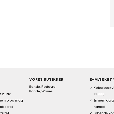
VORES BUTIKKER
E-MÆRKET
Bonde, Rødovre
Køberbeskyt
Bonde, Waves
ke butik
10.000,-
me i ro og mag
En nem og 
elsesret
handel
alitet
Løbende kon