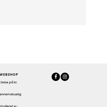
 WEBSHOP
telse på kr.
gennemskuelig
trolleret e-