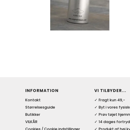
INFORMATION
VI TILBYDER...
Kontakt
Fragt kun 49,-
Størrelsesguide
Byt i vores fysis
Butikker
Prøv tøjet hjem
VILKÅR
14 dages fortryd
Cookies / Cookie indstillinger
Produkt af høj kv