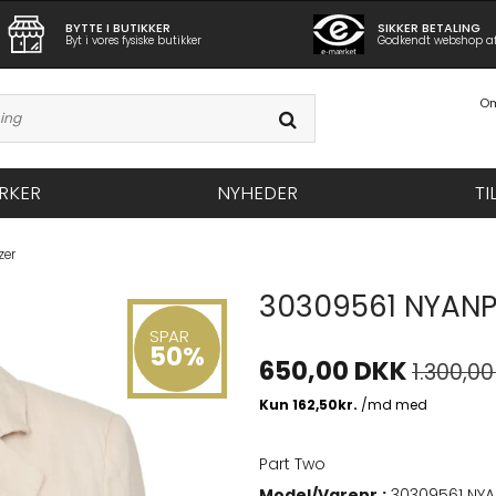
BYTTE I BUTIKKER
SIKKER BETALING
Byt i vores fysiske butikker
Godkendt webshop a
Om
RKER
NYHEDER
TI
zer
30309561 NYANP
SPAR
50%
650,00 DKK
1.300,00
Part Two
Model/Varenr.:
30309561 NYA