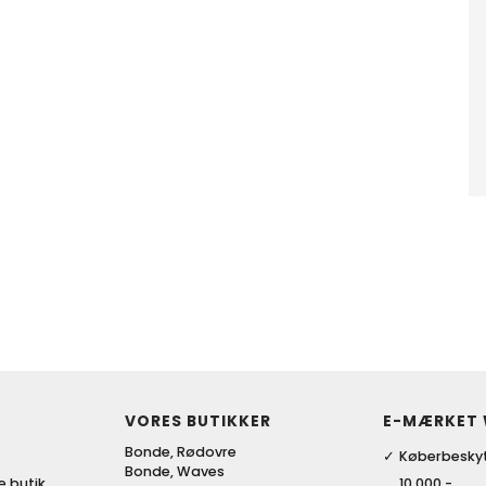
VORES BUTIKKER
E-MÆRKET
Bonde, Rødovre
Køberbeskyt
Bonde, Waves
ke butik
10.000,-