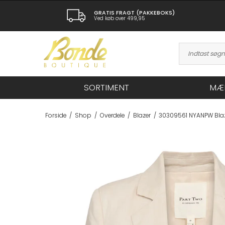
GRATIS FRAGT (PAKKEBOKS)
Ved køb over 499,95
SORTIMENT
MÆ
Forside
/
Shop
/
Overdele
/
Blazer
/
30309561 NYANPW Bla