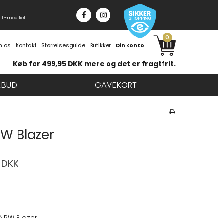
f E-mærket
0
 os
Kontakt
Størrelsesguide
Butikker
Din konto
Køb for 499,95 DKK mere og det er fragtfrit.
LBUD
GAVEKORT
W Blazer
 DKK
NPW Blazer