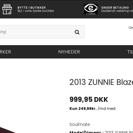
BYTTE I BUTIKKER
SIKKER BETALING
Byt i vores fysiske butikker
Godkendt webshop a
Om
RKER
NYHEDER
TI
2013 ZUNNIE Blaz
999,95 DKK
Soulmate
Model/Varenr.:
2013 ZUNNIE B