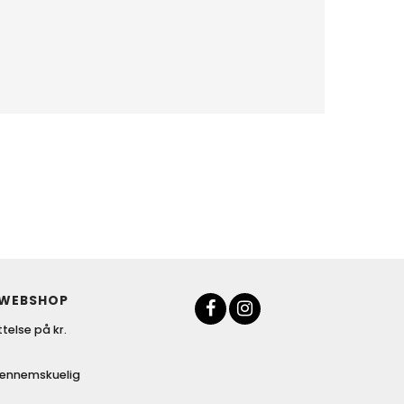
 WEBSHOP
telse på kr.
gennemskuelig