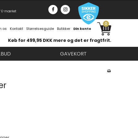
f E-mærket
0
 os
Kontakt
Størrelsesguide
Butikker
Din konto
Køb for 499,95 DKK mere og det er fragtfrit.
LBUD
GAVEKORT
er
lazer