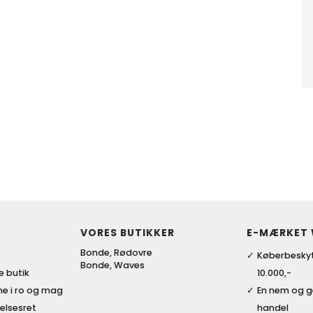
VORES BUTIKKER
E-MÆRKET
Bonde, Rødovre
Køberbeskyt
Bonde, Waves
ke butik
10.000,-
me i ro og mag
En nem og 
elsesret
handel