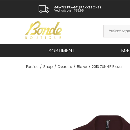
GRATIS FRAGT (PAKKEBOKS)
Ved køb over 499,95
SORTIMENT
MÆ
Forside
/
Shop
/
Overdele
/
Blazer
/
2013 ZUNNIE Blazer