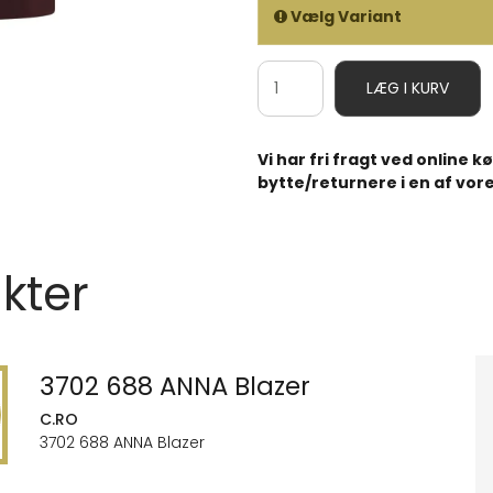
Vælg Variant
LÆG I KURV
Vi har fri fragt ved online 
bytte/returnere i en af vore
kter
3702 688 ANNA Blazer
C.RO
3702 688 ANNA Blazer