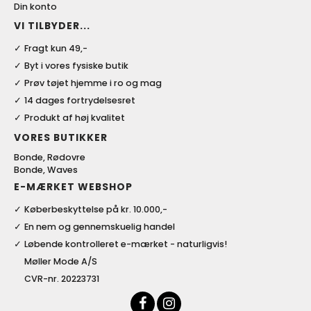
Din konto
VI TILBYDER...
Fragt kun 49,-
Byt i vores fysiske butik
Prøv tøjet hjemme i ro og mag
14 dages fortrydelsesret
Produkt af høj kvalitet
VORES BUTIKKER
Bonde, Rødovre
Bonde, Waves
E-MÆRKET WEBSHOP
Køberbeskyttelse på kr. 10.000,-
En nem og gennemskuelig handel
Løbende kontrolleret e-mærket - naturligvis!
Møller Mode A/S
CVR-nr. 20223731