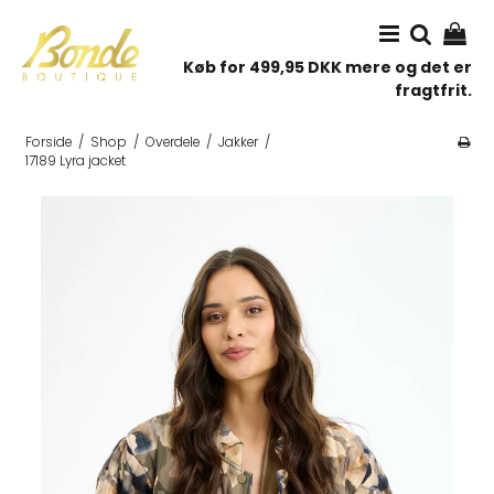
Køb for 499,95 DKK mere og det er
fragtfrit.
Forside
/
Shop
/
Overdele
/
Jakker
/
17189 Lyra jacket