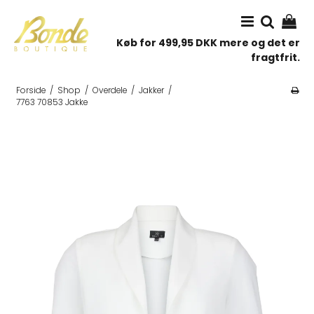
Køb for 499,95 DKK mere og det er
fragtfrit.
Forside
/
Shop
/
Overdele
/
Jakker
/
7763 70853 Jakke