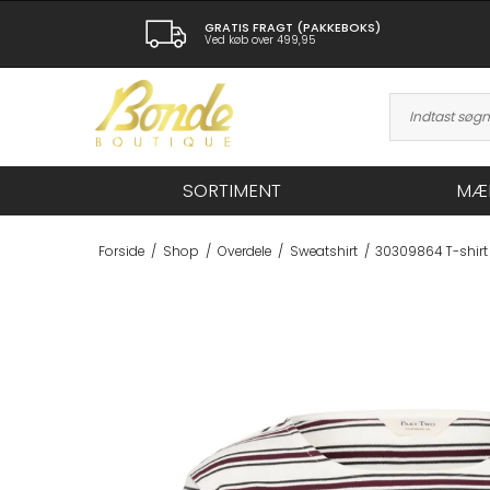
GRATIS FRAGT (PAKKEBOKS)
Ved køb over 499,95
SORTIMENT
MÆ
Forside
/
Shop
/
Overdele
/
Sweatshirt
/
30309864 T-shirt