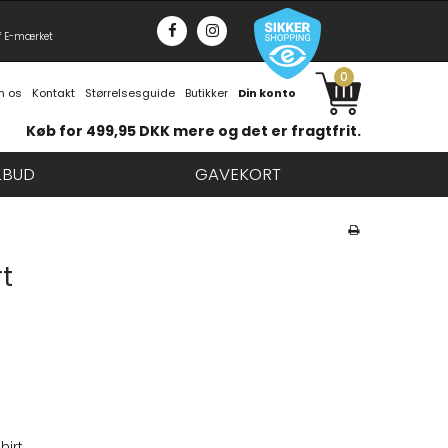
f E-mærket
0
 os
Kontakt
Størrelsesguide
Butikker
Din konto
Køb for 499,95 DKK mere og det er fragtfrit.
LBUD
GAVEKORT
t
hirt