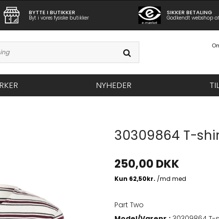
BYTTE I BUTIKKER
SIKKER BETALING
Byt i vores fysiske butikker
Godkendt webshop a
Om
RKER
NYHEDER
TI
30309864 T-shir
250,00 DKK
Part Two
Model/Varenr.:
30309864 T-s