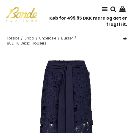
Køb for 499,95 DKK mere og det er
fragtfrit.
Forside
/
Shop
/
Underdele
/
Bukser
/
8821-10 Decia Trousers