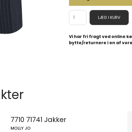
LÆG I KURV
Vi har fri fragt ved online 
bytte/returnere i en af vore
kter
7710 71741 Jakker
MOLLY JO