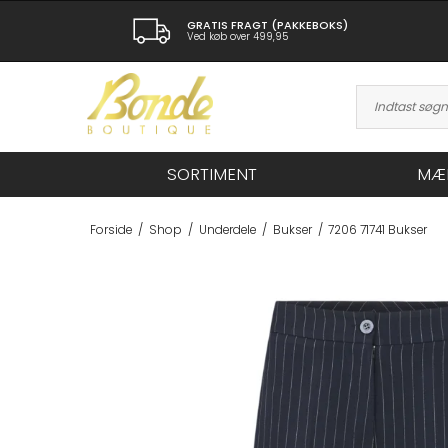
GRATIS FRAGT (PAKKEBOKS)
Ved køb over 499,95
SORTIMENT
MÆ
Forside
/
Shop
/
Underdele
/
Bukser
/
7206 71741 Bukser