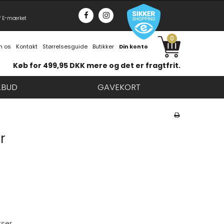
f E-mærket
0
 os
Kontakt
Størrelsesguide
Butikker
Din konto
Køb for 499,95 DKK mere og det er fragtfrit.
LBUD
GAVEKORT
r
kser