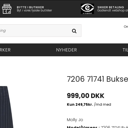
BYTTE I BUTIKKER
SIKKER BETALING
Byt i vores fysiske butikker
Godkendt webshop a
Om
RKER
NYHEDER
TI
7206 71741 Bukse
999,00 DKK
Molly Jo
Model/Varenr.:
7206 71741 Bu