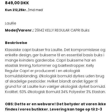
849,00 DKK
LauRie
Model/Varenr.:
29142 KELLY REGULAR CAPRI Buks
Beskrivelse
Klassiske capri bukser fra LauRie. Det kompromisløse og
enkelte design, gør bukserne til en essentiel basis buks i
mange kvinders garderobe. Capri bukserne har en
elastisk linning, forlommer og bæltestropper. Kelly
Regular Capri er produceret i en økologisk
bomuldsblanding. Økologisk bomuld dyrkes uden brug
af skadelige pesticider. Hvilket blandt andet ligger til
grund for at LauRie kun vælger økologisk dyrket bomuld.
Kvalitet: 63% Økologisk Bomuld 34% Polyester 3% Elastan.
OBS: Dette er en webvare! Det betyder at varen ikke
findes i vores butikker. Levering kan tage op til 2-3