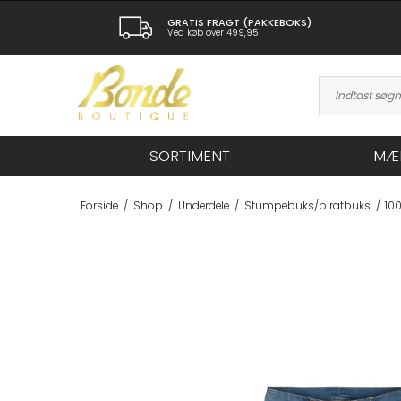
GRATIS FRAGT (PAKKEBOKS)
Ved køb over 499,95
SORTIMENT
MÆ
Forside
/
Shop
/
Underdele
/
Stumpebuks/piratbuks
/
10