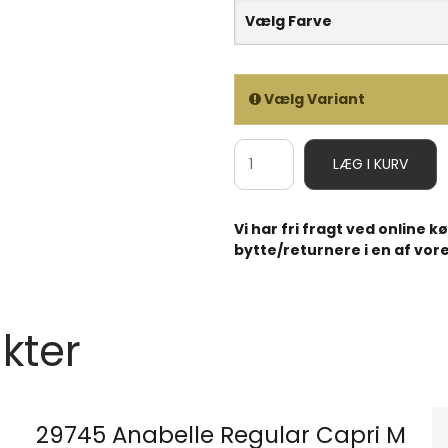
Vælg Farve
Vælg Variant
LÆG I KURV
Vi har fri fragt ved online 
bytte/returnere i en af vore
kter
29745 Anabelle Regular Capri M