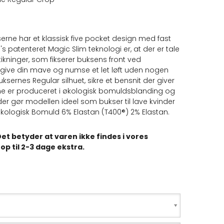
erne har et klassisk five pocket design med fast
's patenteret Magic Slim teknologi er, at der er tale
kninger, som fikserer buksens front ved
 give din mave og numse et let løft uden nogen
rnes Regular silhuet, sikre et bensnit der giver
rne er produceret i økologisk bomuldsblanding og
r gør modellen ideel som bukser til lave kvinder
Økologisk Bomuld 6% Elastan (T400®) 2% Elastan.
et betyder at varen ikke findes i vores
op til 2-3 dage ekstra.