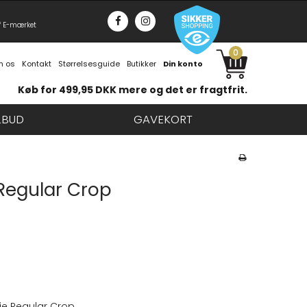
f E-mærket
0
 os
Kontakt
Størrelsesguide
Butikker
Din konto
Køb for 499,95 DKK mere og det er fragtfrit.
LBUD
GAVEKORT
 Regular Crop
ie Regular Crop