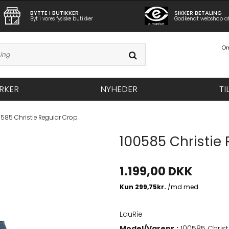
BYTTE I BUTIKKER
SIKKER BETALING
Byt i vores fysiske butikker
Godkendt webshop a
Om
RKER
NYHEDER
TI
0585 Christie Regular Crop
100585 Christie
1.199,00 DKK
LauRie
Model/Varenr.:
100585 Christ