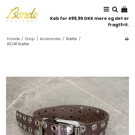
Køb for 499,95 DKK mere og det er
fragtfrit.
Forside
/
Shop
/
Accessories
/
Bælter
/
BE2411 Bælter