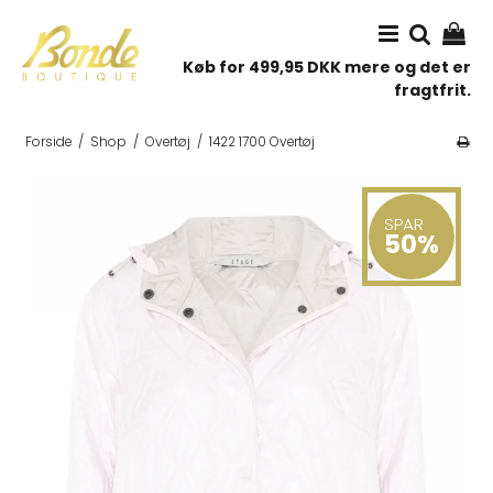
Køb for 499,95 DKK mere og det er
fragtfrit.
Forside
/
Shop
/
Overtøj
/
1422 1700 Overtøj
SPAR
50%