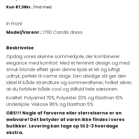
in Front
Model/Varenr.:
17110 Candis dress
Beskrivelse
Opdag vores skønne sommerkjole, der kombinerer
elegance med komfort. Med et feminint design og med
smuk blonde effekt giver denne kjole et let og luftigt
udtryk, perfekt til varme dage. Den alsidige stil gør den
ideel til både strandture og sommeraftener, hvilket sikrer,
at du forbliver både cool og stilfuld hele sæsonen.
Kvalitet: Polyamid 70%, Polyester 20% og Elasthan 10%
Underkjole: Viskose 95% og Elasthan 5%
OBS!!! Nogle af farverne eller størrelserne er en
webvare! Det betyder at varen ikke findes i vores
butikker. Levering kan tage op til 2-3 hverdage
ekstra.