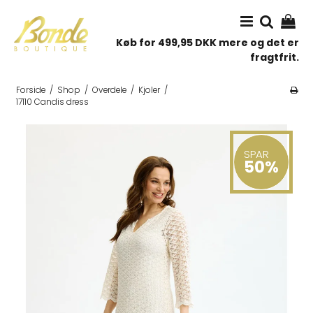
Køb for 499,95 DKK mere og det er
fragtfrit.
Forside
/
Shop
/
Overdele
/
Kjoler
/
17110 Candis dress
SPAR
50%