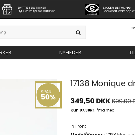
BYTTE I BUTIKKER
SIKKER BETALING
Byt i vores fysiske butikker
Godkendt webshop a
Om
RKER
NYHEDER
TI
17138 Monique d
SPAR
50%
349,50 DKK
699,00 
in Front
Model/Varenr.:
17138 Moniqu