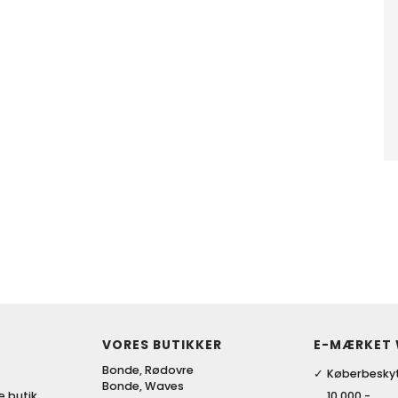
VORES BUTIKKER
E-MÆRKET
Bonde, Rødovre
Køberbeskyt
Bonde, Waves
ke butik
10.000,-