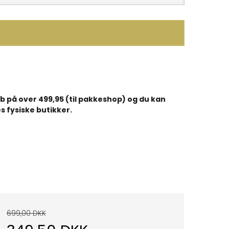
køb på over 499,95 (til pakkeshop) og du kan
s fysiske butikker.
699,00 DKK