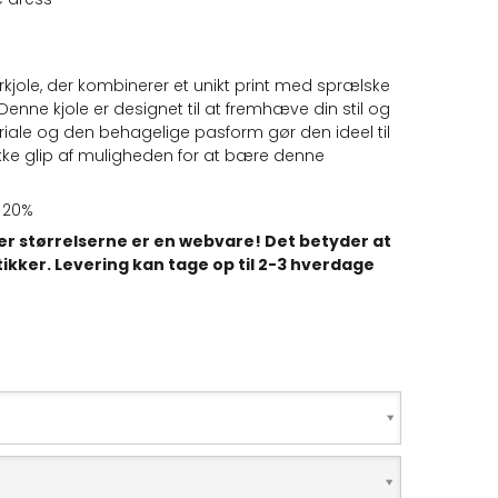
le, der kombinerer et unikt print med sprælske
 Denne kjole er designet til at fremhæve din stil og
eriale og den behagelige pasform gør den ideel til
kke glip af muligheden for at bære denne
n 20%
ler størrelserne er en webvare! Det betyder at
tikker. Levering kan tage op til 2-3 hverdage