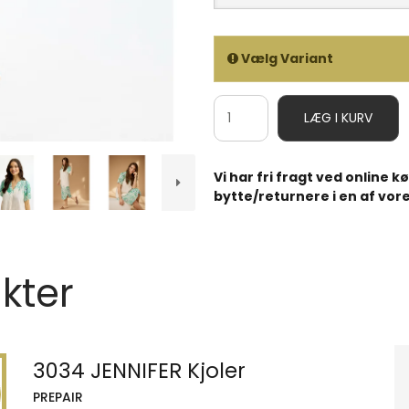
Vælg Variant
LÆG I KURV
Vi har fri fragt ved online 
bytte/returnere i en af vore
kter
3034 JENNIFER Kjoler
PREPAIR