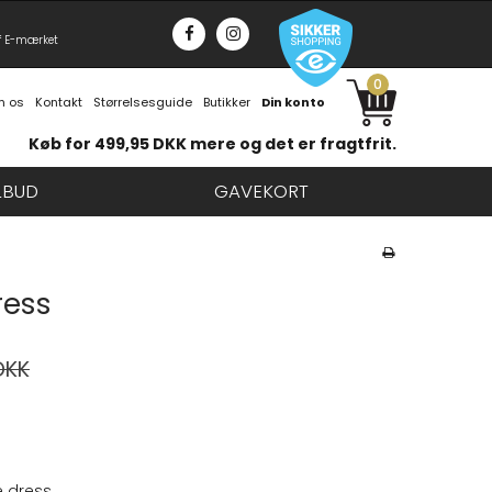
f E-mærket
0
 os
Kontakt
Størrelsesguide
Butikker
Din konto
Køb for 499,95 DKK mere og det er fragtfrit.
LBUD
GAVEKORT
ress
DKK
e dress