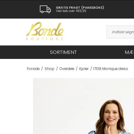
GRATIS FRAGT (PAKKEBOKS)
Ved køb over 499,95
SORTIMENT
MÆ
Forside
/
Shop
/
Overdele
/
Kjoler
/
17138 Monique dress