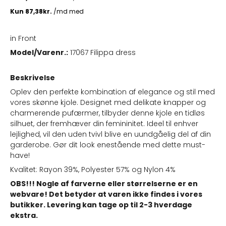
in Front
Model/Varenr.:
17067 Filippa dress
Beskrivelse
Oplev den perfekte kombination af elegance og stil med
vores skønne kjole. Designet med delikate knapper og
charmerende pufærmer, tilbyder denne kjole en tidløs
silhuet, der fremhæver din femininitet. Ideel til enhver
lejlighed, vil den uden tvivl blive en uundgåelig del af din
garderobe. Gør dit look enestående med dette must-
have!
Kvalitet: Rayon 39%, Polyester 57% og Nylon 4%
OBS!!! Nogle af farverne eller størrelserne er en
webvare! Det betyder at varen ikke findes i vores
butikker. Levering kan tage op til 2-3 hverdage
ekstra.