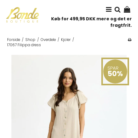
Køb for 499,95 DKK mere og det er
fragtfrit.
Forside
/
Shop
/
Overdele
/
Kjoler
/
17067 Filippa dress
SPAR
50%