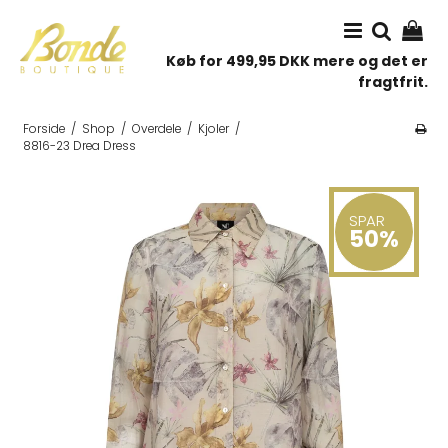
Køb for 499,95 DKK mere og det er
fragtfrit.
Forside
/
Shop
/
Overdele
/
Kjoler
/
8816-23 Drea Dress
SPAR
50%