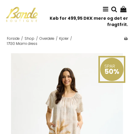
Køb for 499,95 DKK mere og det er
fragtfrit.
Forside
/
Shop
/
Overdele
/
Kjoler
/
17130 Miami dress
SPAR
50%