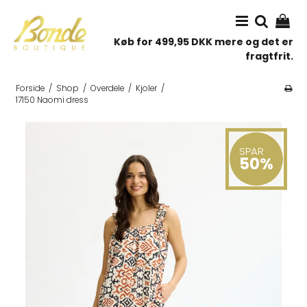
Køb for 499,95 DKK mere og det er
fragtfrit.
Forside
/
Shop
/
Overdele
/
Kjoler
/
17150 Naomi dress
SPAR
50%