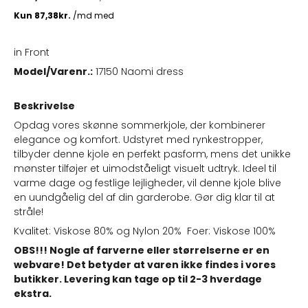
in Front
Model/Varenr.:
17150 Naomi dress
Beskrivelse
Opdag vores skønne sommerkjole, der kombinerer
elegance og komfort. Udstyret med rynkestropper,
tilbyder denne kjole en perfekt pasform, mens det unikke
mønster tilføjer et uimodståeligt visuelt udtryk. Ideel til
varme dage og festlige lejligheder, vil denne kjole blive
en uundgåelig del af din garderobe. Gør dig klar til at
stråle!
Kvalitet: Viskose 80% og Nylon 20% Foer: Viskose 100%
OBS!!! Nogle af farverne eller størrelserne er en
webvare! Det betyder at varen ikke findes i vores
butikker. Levering kan tage op til 2-3 hverdage
ekstra.