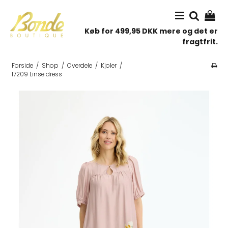
Køb for 499,95 DKK mere og det er
fragtfrit.
Forside
/
Shop
/
Overdele
/
Kjoler
/
17209 Linse dress