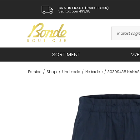
GRATIS FRAGT (PAKKEBOKS)
Ved køb over 499,95
SORTIMENT
MÆ
Forside
/
Shop
/
Underdele
/
Nederdele
/
30309438 NANASO