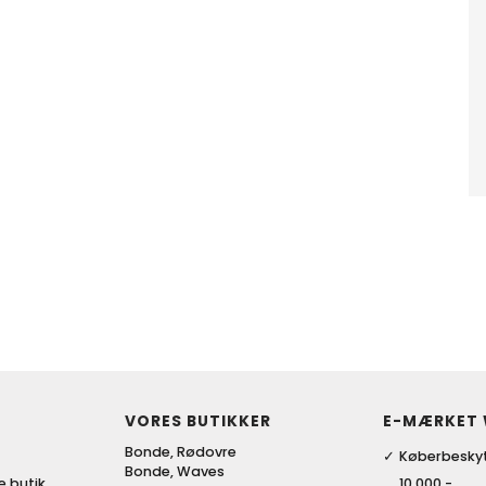
VORES BUTIKKER
E-MÆRKET
Bonde, Rødovre
Køberbeskyt
Bonde, Waves
ke butik
10.000,-