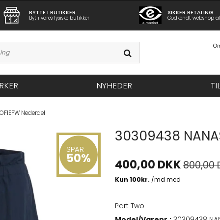
BYTTE I BUTIKKER
SIKKER BETALING
Byt i vores fysiske butikker
Godkendt webshop a
Om
RKER
NYHEDER
TI
FIEPW Nederdel
30309438 NANA
SPAR
50%
400,00 DKK
800,00 
Part Two
Model/Varenr.:
30309438 NA