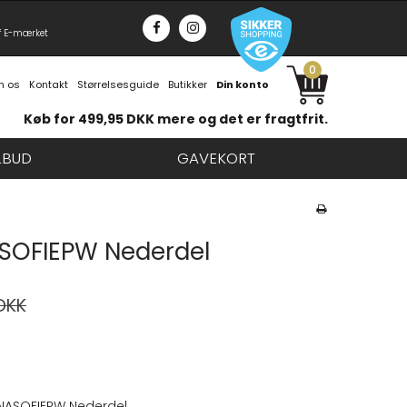
f E-mærket
0
 os
Kontakt
Størrelsesguide
Butikker
Din konto
Køb for 499,95 DKK mere og det er fragtfrit.
LBUD
GAVEKORT
SOFIEPW Nederdel
DKK
NASOFIEPW Nederdel