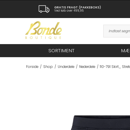
GRATIS FRAGT (PAKKEBOKS)
Ved køb over 499,95
SORTIMENT
MÆ
Forside
/
Shop
/
Underdele
/
Nederdele
/
110-791 Skirt_ Stre