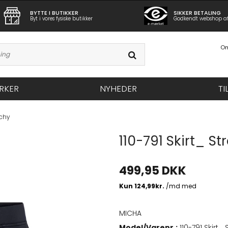
BYTTE I BUTIKKER
SIKKER BETALING
Byt i vores fysiske butikker
Godkendt webshop a
Om
RKER
NYHEDER
TI
tchy
110-791 Skirt_ St
499,95 DKK
MICHA
Model/Varenr.:
110-791 Skirt_