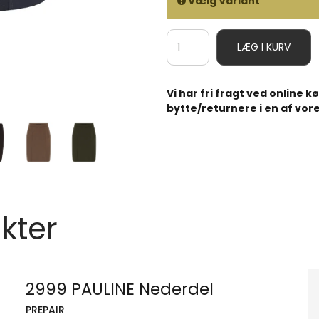
Vælg Variant
LÆG I KURV
Vi har fri fragt ved online 
bytte/returnere i en af vore
kter
2999 PAULINE Nederdel
PREPAIR