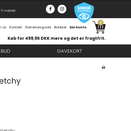
f E-mærket
0
 os
Kontakt
Størrelsesguide
Butikker
Din konto
Køb for 499,95 DKK mere og det er fragtfrit.
LBUD
GAVEKORT
retchy
 Stretchy