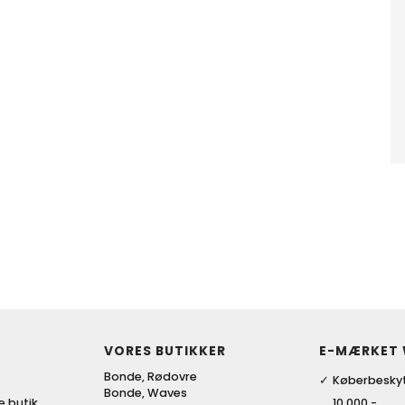
VORES BUTIKKER
E-MÆRKET
Bonde, Rødovre
Køberbeskyt
Bonde, Waves
ke butik
10.000,-