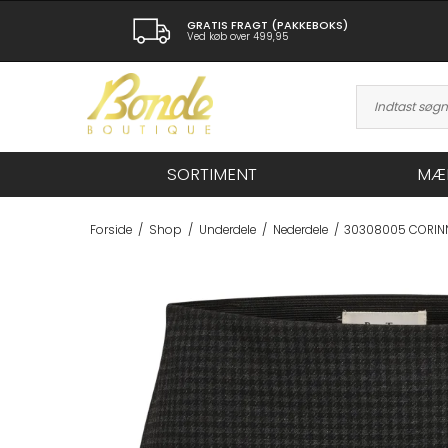
GRATIS FRAGT (PAKKEBOKS)
Ved køb over 499,95
SORTIMENT
MÆ
Forside
/
Shop
/
Underdele
/
Nederdele
/
30308005 CORINN