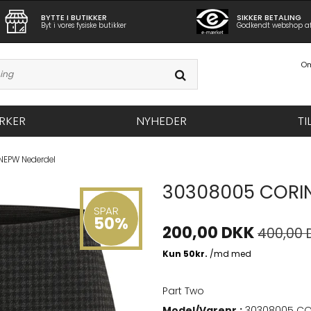
BYTTE I BUTIKKER
SIKKER BETALING
Byt i vores fysiske butikker
Godkendt webshop a
Om
RKER
NYHEDER
TI
EPW Nederdel
30308005 CORI
SPAR
50%
200,00 DKK
400,00 
Part Two
Model/Varenr.:
30308005 CO