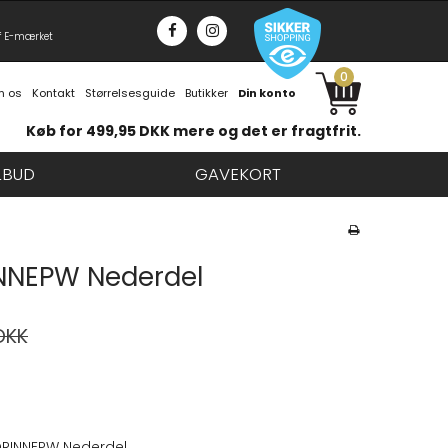
f E-mærket
0
 os
Kontakt
Størrelsesguide
Butikker
Din konto
Køb for 499,95 DKK mere og det er fragtfrit.
LBUD
GAVEKORT
NNEPW Nederdel
DKK
RINNEPW Nederdel