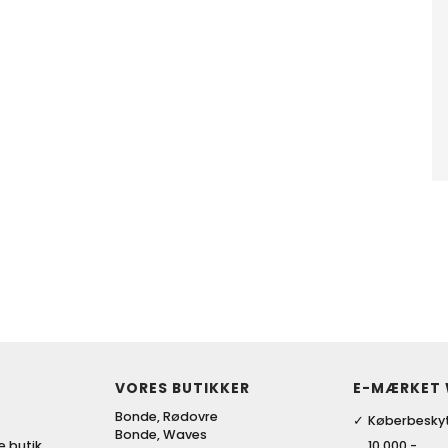
VORES BUTIKKER
E-MÆRKET
Bonde, Rødovre
Køberbeskyt
Bonde, Waves
ke butik
10.000,-