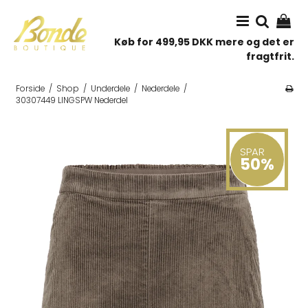
Køb for 499,95 DKK mere og det er
fragtfrit.
Forside
/
Shop
/
Underdele
/
Nederdele
/
30307449 LINGSPW Nederdel
SPAR
50%