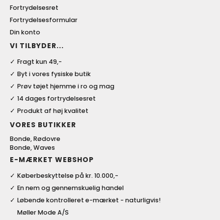
Fortrydelsesret
Fortrydelsesformular
Din konto
VI TILBYDER...
Fragt kun 49,-
Byt i vores fysiske butik
Prøv tøjet hjemme i ro og mag
14 dages fortrydelsesret
Produkt af høj kvalitet
VORES BUTIKKER
Bonde, Rødovre
Bonde, Waves
E-MÆRKET WEBSHOP
Køberbeskyttelse på kr. 10.000,-
En nem og gennemskuelig handel
Løbende kontrolleret e-mærket - naturligvis!
Møller Mode A/S