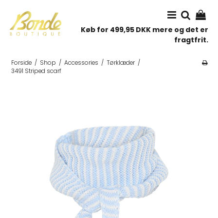
Køb for 499,95 DKK mere og det er
fragtfrit.
Forside
/
Shop
/
Accessories
/
Tørklæder
/
3491 Striped scarf