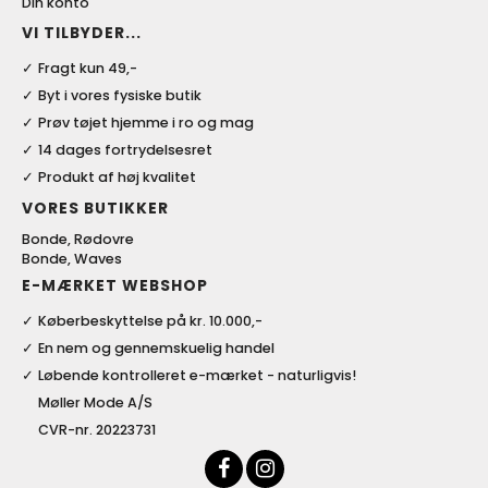
Din konto
VI TILBYDER...
Fragt kun 49,-
Byt i vores fysiske butik
Prøv tøjet hjemme i ro og mag
14 dages fortrydelsesret
Produkt af høj kvalitet
VORES BUTIKKER
Bonde, Rødovre
Bonde, Waves
E-MÆRKET WEBSHOP
Køberbeskyttelse på kr. 10.000,-
En nem og gennemskuelig handel
Løbende kontrolleret e-mærket - naturligvis!
Møller Mode A/S
CVR-nr. 20223731