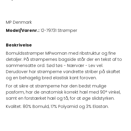
MP Denmark
Model/Varenr.:
12-79731 Strømper
Beskrivelse
Bomuldsstrømper MPwoman med ribstruktur og fine
detaljer. På strømpernes bagside står der en tekst af to
sammensatte ord. Sød tøs - Nærvær - Lev vel.
Derudover har strømperne vandrette striber på skaftet
og en behagelig bred elastisk kant foroven.
For at sikre at strømperne har den bedst mulige
pasform, har de anatomisk korrekt hæl med 90° vinkel,
samt en forstærket hæl og tå, for at øge slidstyrken.
Kvalitet: 80% Bomuld, 17% Polyamid og 3% Elastan.