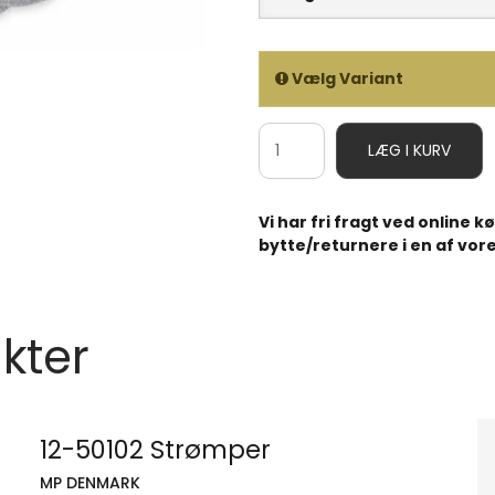
Vælg Variant
LÆG I KURV
Vi har fri fragt ved online 
bytte/returnere i en af vore
kter
12-50102 Strømper
MP DENMARK