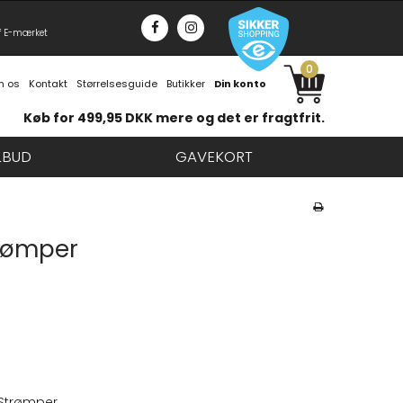
f E-mærket
0
 os
Kontakt
Størrelsesguide
Butikker
Din konto
Køb for 499,95 DKK mere og det er fragtfrit.
LBUD
GAVEKORT
trømper
 Strømper