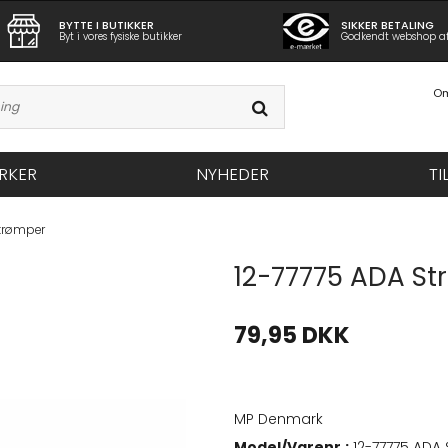
BYTTE I BUTIKKER
SIKKER BETALING
Byt i vores fysiske butikker
Godkendt webshop a
Om
RKER
NYHEDER
TI
Strømper
12-77775 ADA S
79,95 DKK
MP Denmark
Model/Varenr.:
12-77775 ADA