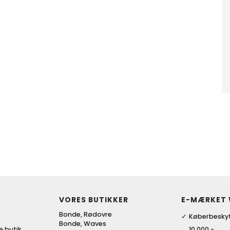
VORES BUTIKKER
E-MÆRKET
Bonde, Rødovre
Køberbeskyt
Bonde, Waves
ke butik
10.000,-