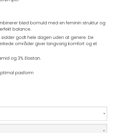
inerer blød bomuld med en feminin struktur og
perfekt balance.
e sidder godt hele dagen uden at genere. De
ærkede områder giver langvarig komfort og et
yamid og 3% Elastan.
optimal pasform