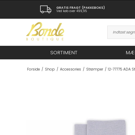
GRATIS FRAGT (PAKKEBOKS)
Ved køb over 499,95
SORTIMENT
MÆ
Forside
/
Shop
/
Accessories
/
Strømper
/
12-77775 ADA 