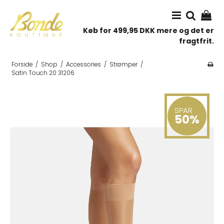
Køb for 499,95 DKK mere og det er
fragtfrit.
Forside
/
Shop
/
Accessories
/
Strømper
/
Satin Touch 20 31206
SPAR
50%