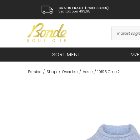
GRATIS FRAGT (PAKKEBOKS)
Ved køb over 499,95
SORTIMENT
MÆ
Forside
/
Shop
/
Overdele
/
Veste
/
10195 Cece 2