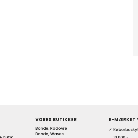
VORES BUTIKKER
E-MÆRKET
Bonde, Rødovre
Køberbeskyt
Bonde, Waves
ke butik
10.000,-