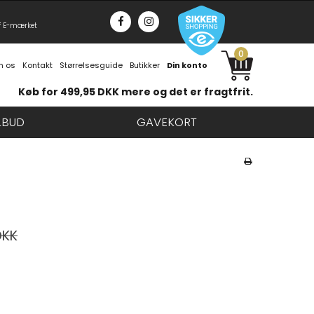
f E-mærket
0
 os
Kontakt
Størrelsesguide
Butikker
Din konto
Køb for 499,95 DKK mere og det er fragtfrit.
LBUD
GAVEKORT
DKK