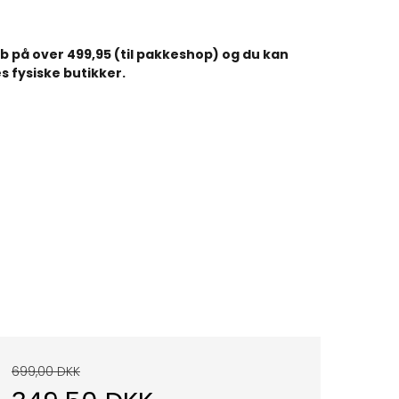
køb på over 499,95 (til pakkeshop) og du kan
s fysiske butikker.
699,00 DKK