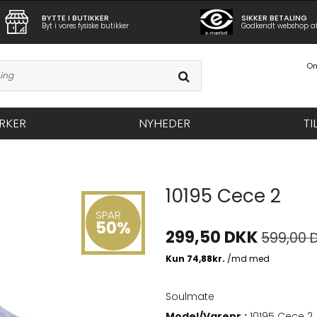
BYTTE I BUTIKKER
SIKKER BETALING
Byt i vores fysiske butikker
Godkendt webshop a
Om
RKER
NYHEDER
TI
10195 Cece 2
SPAR
50%
299,50 DKK
599,00 
Soulmate
Model/Varenr.:
10195 Cece 2