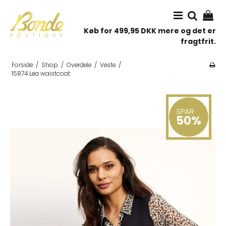
Køb for 499,95 DKK mere og det er
fragtfrit.
Forside
/
Shop
/
Overdele
/
Veste
/
15874 Lea waistcoat
SPAR
50%