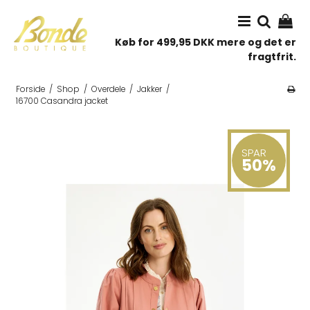
Køb for 499,95 DKK mere og det er
fragtfrit.
Forside
/
Shop
/
Overdele
/
Jakker
/
16700 Casandra jacket
SPAR
50%