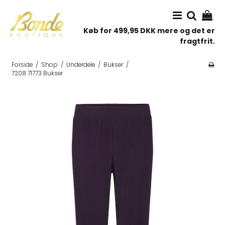
Køb for 499,95 DKK mere og det er
fragtfrit.
Forside
/
Shop
/
Underdele
/
Bukser
/
7208 71773 Bukser