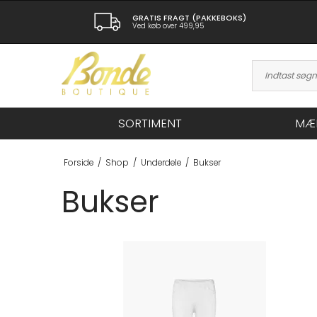
GRATIS FRAGT (PAKKEBOKS)
Ved køb over 499,95
SORTIMENT
MÆ
Forside
/
Shop
/
Underdele
/
Bukser
Bukser