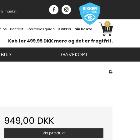
f E-mærket
0
 os
Kontakt
Størrelsesguide
Butikker
Din konto
Køb for 499,95 DKK mere og det er fragtfrit.
LBUD
GAVEKORT
949,00 DKK
Vis produkt