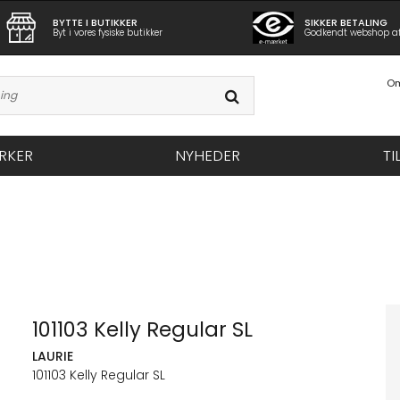
BYTTE I BUTIKKER
SIKKER BETALING
Byt i vores fysiske butikker
Godkendt webshop a
Om
RKER
NYHEDER
TI
101103 Kelly Regular SL
LAURIE
101103 Kelly Regular SL