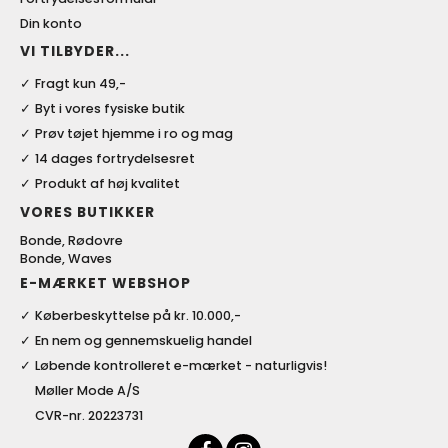
Din konto
VI TILBYDER...
Fragt kun 49,-
Byt i vores fysiske butik
Prøv tøjet hjemme i ro og mag
14 dages fortrydelsesret
Produkt af høj kvalitet
VORES BUTIKKER
Bonde, Rødovre
Bonde, Waves
E-MÆRKET WEBSHOP
Køberbeskyttelse på kr. 10.000,-
En nem og gennemskuelig handel
Løbende kontrolleret e-mærket - naturligvis!
Møller Mode A/S
CVR-nr. 20223731