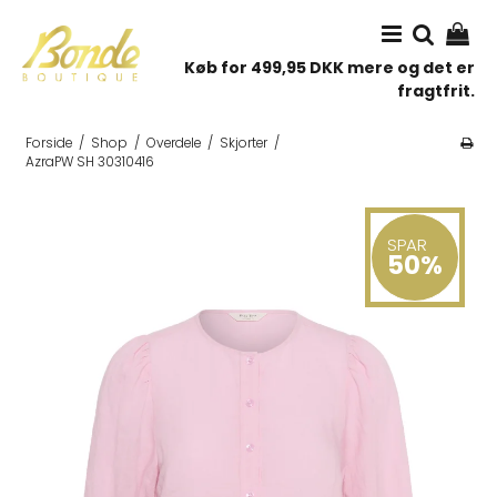
Køb for 499,95 DKK mere og det er
fragtfrit.
Forside
/
Shop
/
Overdele
/
Skjorter
/
AzraPW SH 30310416
SPAR
50%