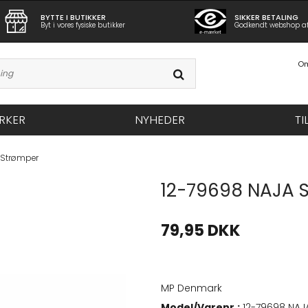
BYTTE I BUTIKKER
SIKKER BETALING
Byt i vores fysiske butikker
Godkendt webshop a
Om
RKER
NYHEDER
TI
 Strømper
12-79698 NAJA 
79,95 DKK
MP Denmark
Model/Varenr.:
12-79698 NAJ