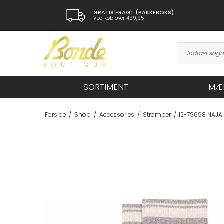
GRATIS FRAGT (PAKKEBOKS)
Ved køb over 499,95
SORTIMENT
MÆ
Forside
/
Shop
/
Accessories
/
Strømper
/
12-79698 NAJA