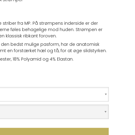
triber fra MP. På strømpens inderside er der
perne føles behagelige mod huden. Strømpen er
 en klassisk ribkant foroven.
ar den bedst mulige pasform, har de anatomisk
mt en forstærket hæl og tå, for at øge slidstyrken.
yester, 18% Polyamid og 4% Elastan.