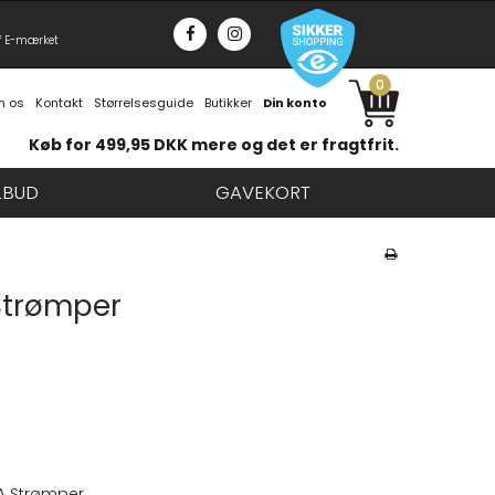
f E-mærket
0
 os
Kontakt
Størrelsesguide
Butikker
Din konto
Køb for 499,95 DKK mere og det er fragtfrit.
LBUD
GAVEKORT
Strømper
A Strømper