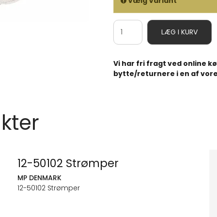
Vælg Variant
LÆG I KURV
Vi har fri fragt ved online 
bytte/returnere i en af vore
kter
12-50102 Strømper
MP DENMARK
12-50102 Strømper