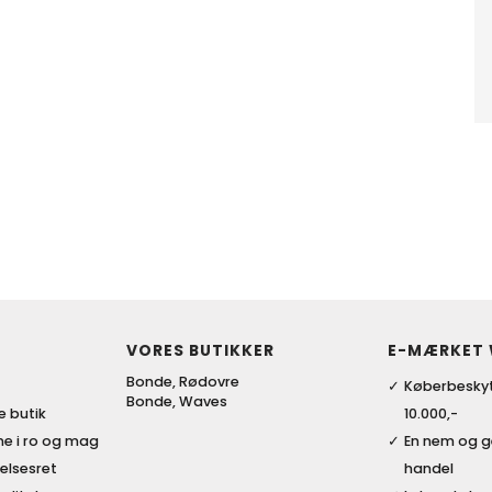
VORES BUTIKKER
E-MÆRKET
Bonde, Rødovre
Køberbeskyt
Bonde, Waves
ke butik
10.000,-
me i ro og mag
En nem og 
elsesret
handel