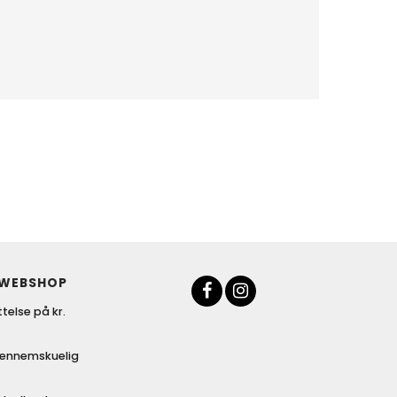
 WEBSHOP
telse på kr.
gennemskuelig